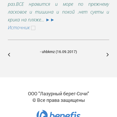
раз.ВСЕ нравится и море по прежнему
еды
ласковое и тишина и покой .нет суеты и
Тр
крика на пляже...
►►
пож
Источник
Ис
- uhbkmz
(16.09.2017)
ООО "Лазурный берег-Сочи"
© Все права защищены