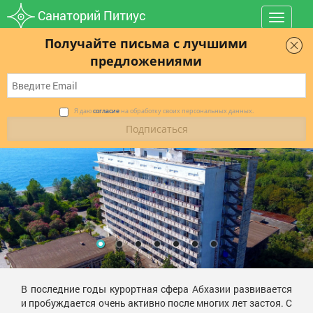
Санаторий Питиус
Toggle
navigat
Получайте письма с лучшими
предложениями
Я даю
согласие
на обработку своих персональных данных.
В последние годы курортная сфера Абхазии развивается
и пробуждается очень активно после многих лет застоя. С